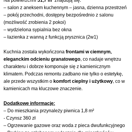
Na powierzchni
51,7 m²
znajdują się:
– salon z aneksem kuchennym – jasna, dzienna przestrzeń
– pokój przechodni, dostępny bezpośrednio z salonu
(możliwość zrobienia 2 pokoi)
– wydzielona sypialnia bez okna
– łazienka z wanną z funkcją prysznica (2w1)
Kuchnia została wykończona
frontami w ciemnym,
eleganckim odcieniu granatowego
, co nadaje wnętrzu
charakteru i dobrze komponuje się z kamienicznym
klimatem. Podczas remontu zadbano nie tylko o estetykę,
ale przede wszystkim o
komfort cieplny i użytkowy
, co w
kamienicach ma kluczowe znaczenie.
Dodatkowe informacje:
– Do mieszkania przynależy piwnica 1,8 m²
- Czynsz 360 zł
– Ogrzewanie gazowe oraz woda z pieca dwufunkcyjnego