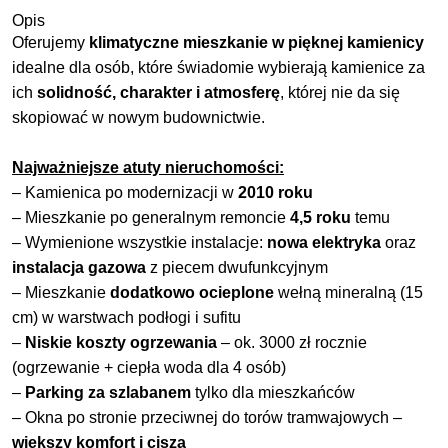
Opis
Oferujemy
klimatyczne mieszkanie w pięknej kamienicy
idealne dla osób, które świadomie wybierają kamienice za
ich
solidność, charakter i atmosferę
, której nie da się
skopiować w nowym budownictwie.
Najważniejsze atuty nieruchomości:
– Kamienica po modernizacji w
2010 roku
– Mieszkanie po generalnym remoncie
4,5 roku
temu
– Wymienione wszystkie instalacje:
nowa elektryka
oraz
instalacja gazowa
z piecem dwufunkcyjnym
– Mieszkanie
dodatkowo ocieplone
wełną mineralną (15
cm) w warstwach podłogi i sufitu
–
Niskie koszty ogrzewania
– ok. 3000 zł rocznie
(ogrzewanie + ciepła woda dla 4 osób)
–
Parking za szlabanem
tylko dla mieszkańców
– Okna po stronie przeciwnej do torów tramwajowych –
większy komfort i cisza