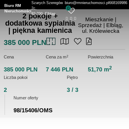
Szarych Szeregów
biuro@rmnieruchomosci.pl
668169986
Biuro RM
0
2c
Nieruchomości
82-300, Elbląg
2 pokoje +
Mieszkanie |
dodatkowa sypialnia
Sprzedaż |
Elbląg,
| piękna kamienica
ul. Królewiecka
385 000 PLN
2
Cena
Cena za m
Powierzchnia
2
385 000 PLN
7 446 PLN
51,70 m
Liczba pokoi
Piętro
2
3 / 3
Numer oferty
98/15406/OMS