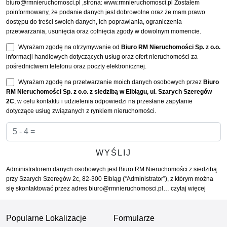
biuro@rmnieruchomosci.pl ,strona: www.rmnieruchomosci.pl Zostałem
poinformowany, że podanie danych jest dobrowolne oraz że mam prawo
dostępu do treści swoich danych, ich poprawiania, ograniczenia
przetwarzania, usunięcia oraz cofnięcia zgody w dowolnym momencie.
Wyrażam zgodę na otrzymywanie od
Biuro RM Nieruchomości Sp. z o.o.
informacji handlowych dotyczących usług oraz ofert nieruchomości za
pośrednictwem telefonu oraz poczty elektronicznej.
Wyrażam zgodę na przetwarzanie moich danych osobowych przez
Biuro
RM Nieruchomości Sp. z o.o. z siedzibą w Elblągu, ul. Szarych Szeregów
2C
, w celu kontaktu i udzielenia odpowiedzi na przesłane zapytanie
dotyczące usług związanych z rynkiem nieruchomości.
Administratorem danych osobowych jest Biuro RM Nieruchomości z siedzibą
przy Szarych Szeregów 2c, 82-300 Elbląg (“Administrator”), z którym można
się skontaktować przez adres biuro@rmnieruchomosci.pl…
czytaj więcej
Popularne Lokalizacje
Formularze