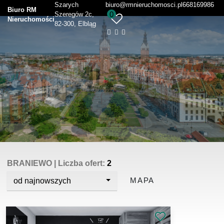
Szarych
biuro@rmnieruchomosci.pl
668169986
Biuro RM
0
Szeregów 2c
Nieruchomości
82-300, Elbląg
BRANIEWO
| Liczba ofert:
2
MAPA
od najnowszych