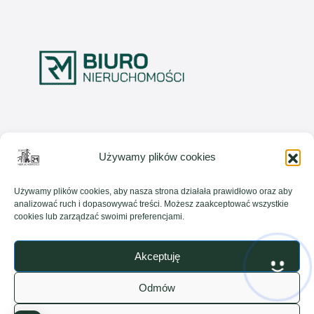
Używamy plików cookies
Dane firmy
Używamy plików cookies, aby nasza strona działała prawidłowo oraz aby
Biuro RM Nieruchomości
analizować ruch i dopasowywać treści. Możesz zaakceptować wszystkie
Szarych Szeregów 2c
cookies lub zarządzać swoimi preferencjami.
82-300, Elbląg
Kontakt
Znajdziesz nas tu
Akceptuję
biuro@rmnieruchomosci.pl
Odmów
668169986